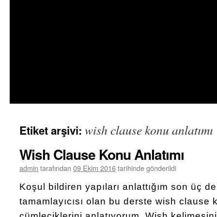
wish clause konu anlatımı
Etiket arşivi:
Wish Clause Konu Anlatımı
admin
tarafından
09 Ekim 2016
tarihinde gönderildi
Koşul bildiren yapıları anlattığım son üç der
tamamlayıcısı olan bu derste wish clause 
cümleciklerini anlatıyorum. Wish kelimesini