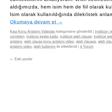
aldığımızda, hem isim hem de fiil olarak kull
İsim olarak kullanıldığında dilek/istek anlam
Okumaya devam et
→
Kısa Konu Anlatımı Videoları
kategorisine gönderildi
|
ingilizce i
cümleleri
,
ingilizce keşke kalıbı
,
ingilizce wish clause
,
ingilizce wi
anlatımı
,
wish clause konu anlatımı video
,
wish clauses
,
wish cla
anlatımı video
,
wish kullanımı
ile etiketlendi
|
4 Yorum
←
Eski yazılar