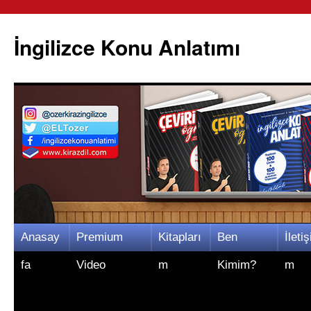
İngilizce Konu Anlatımı
İçeriğe
Anasay
Premium
Kitapları
Ben
İletiş
atla
fa
Video
m
Kimim?
m