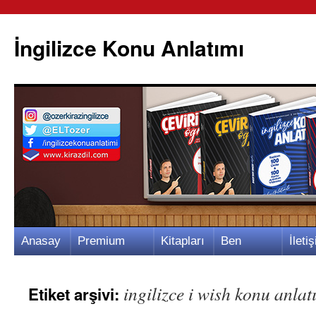
İngilizce Konu Anlatımı
İçeriğe
Anasay
Premium
Kitapları
Ben
İletiş
atla
fa
Video
m
Kimim?
m
ingilizce i wish konu anlat
Etiket arşivi: