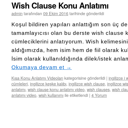
Wish Clause Konu Anlatımı
admin
tarafından
09 Ekim 2016
tarihinde gönderildi
Koşul bildiren yapıları anlattığım son üç der
tamamlayıcısı olan bu derste wish clause 
cümleciklerini anlatıyorum. Wish kelimesini
aldığımızda, hem isim hem de fiil olarak kull
İsim olarak kullanıldığında dilek/istek anlam
Okumaya devam et
→
Kısa Konu Anlatımı Videoları
kategorisine gönderildi
|
ingilizce i
cümleleri
,
ingilizce keşke kalıbı
,
ingilizce wish clause
,
ingilizce wi
anlatımı
,
wish clause konu anlatımı video
,
wish clauses
,
wish cla
anlatımı video
,
wish kullanımı
ile etiketlendi
|
4 Yorum