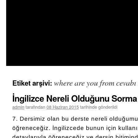
where are you from cevabı n
Etiket arşivi:
İngilizce Nereli Olduğunu Sorm
admin
tarafından
08 Haziran 2015
tarihinde gönderildi
7. Dersimiz olan bu derste nereli olduğum
öğreneceğiz. İngilizcede bunun için kullanı
detaylarıyla öğreneceğiz ve dersin bitimind