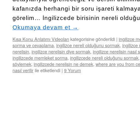
kafanızda herhangi bir soru işareti kalmay
görelim… İngilizcede birisinin nereli oldu
Okumaya devam et
→
Kısa Konu Anlatımı Videoları
kategorisine gönderildi
|
ingilizce 
sorma ve cevaplama
,
ingilizce nereli olduğunu sormak
,
ingilizc
nerelisin
,
ingilizce nerelisin diye sormak
,
ingilizce nerelisin nasıl 
ingilizcede memleket sorma
,
ingilizcede nereli olduğunu sormak
söylemek
,
ingilizcede nerelisin ne demek
,
where are you from ce
nasıl verilir
ile etiketlendi
|
9 Yorum