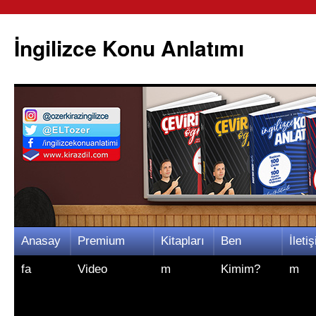
İngilizce Konu Anlatımı
İçeriğe
Anasay
Premium
Kitapları
Ben
İletiş
atla
fa
Video
m
Kimim?
m