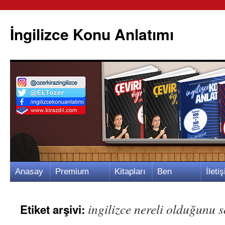
İngilizce Konu Anlatımı
İçeriğe
Anasay
Premium
Kitapları
Ben
İletiş
atla
fa
Video
m
Kimim?
m
ingilizce nereli olduğunu 
Etiket arşivi: