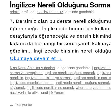
İngilizce Nereli Olduğunu Sorm
admin
tarafından
08 Haziran 2015
tarihinde gönderildi
7. Dersimiz olan bu derste nereli olduğum
öğreneceğiz. İngilizcede bunun için kullanı
detaylarıyla öğreneceğiz ve dersin bitimind
kafanızda herhangi bir soru işareti kalmay
görelim… İngilizcede birisinin nereli oldu
Okumaya devam et
→
Kısa Konu Anlatımı Videoları
kategorisine gönderildi
|
ingilizce 
sorma ve cevaplama
,
ingilizce nereli olduğunu sormak
,
ingilizc
nerelisin
,
ingilizce nerelisin diye sormak
,
ingilizce nerelisin nasıl 
ingilizcede memleket sorma
,
ingilizcede nereli olduğunu sormak
söylemek
,
ingilizcede nerelisin ne demek
,
where are you from ce
nasıl verilir
ile etiketlendi
|
9 Yorum
←
Eski yazılar