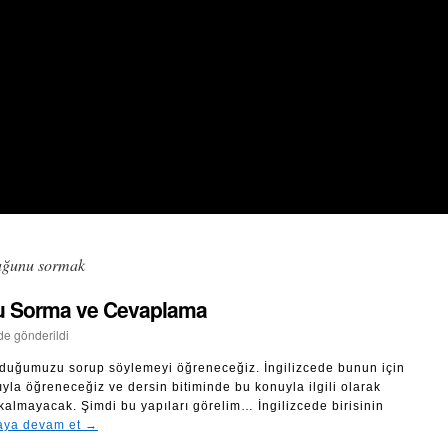
lduğunu sormak
unu Sorma ve Cevaplama
nde gönderildi
olduğumuzu sorup söylemeyi öğreneceğiz. İngilizcede bunun için
ıyla öğreneceğiz ve dersin bitiminde bu konuyla ilgili olarak
 kalmayacak. Şimdi bu yapıları görelim… İngilizcede birisinin
ya devam et
→