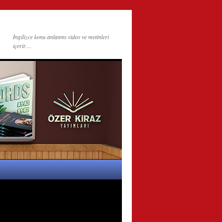
İngilizce konu anlatımı video ve metinleri
içerir…