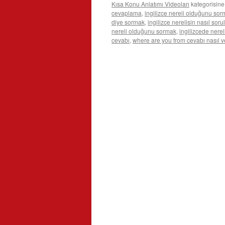
Kısa Konu Anlatımı Videoları
kategorisine
cevaplama
,
ingilizce nereli olduğunu so
diye sormak
,
ingilizce nerelisin nasıl soru
nereli olduğunu sormak
,
ingilizcede nere
cevabı
,
where are you from cevabı nasıl ve