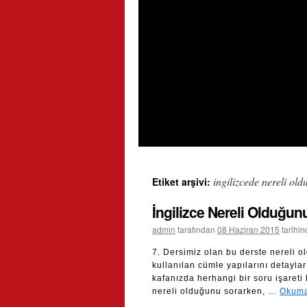
ingilizcede nereli o
Etiket arşivi:
İngilizce Nereli Olduğ
admin
tarafından
08 Haziran 2015
tarihi
7. Dersimiz olan bu derste nereli 
kullanılan cümle yapılarını detaylar
kafanızda herhangi bir soru işareti
nereli olduğunu sorarken, …
Okuma