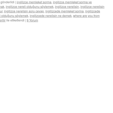
 gönderildi
|
ingilizce memleket sorma
,
ingilizce memleket sorma ve
rmak
,
ingilizce nereli olduğunu söylemek
,
ingilizce nerelisin
,
ingilizce nerelisin
lur
,
ingilizce nerelisin soru cevap
,
ingilizcede memleket sorma
,
ingilizcede
li olduğunu söylemek
,
ingilizcede nerelisin ne demek
,
where are you from
rilir
ile etiketlendi
|
9 Yorum