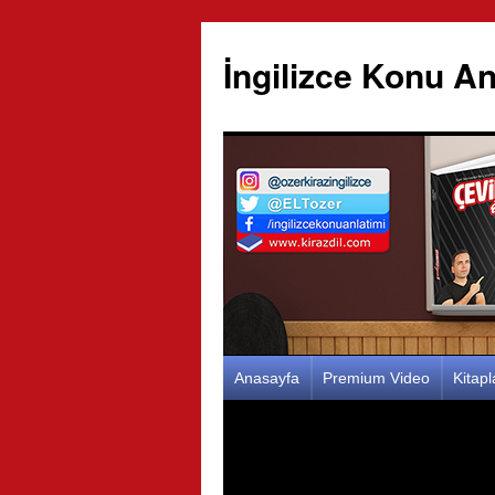
İngilizce Konu An
İçeriğe
Anasayfa
Premium Video
Kitap
atla