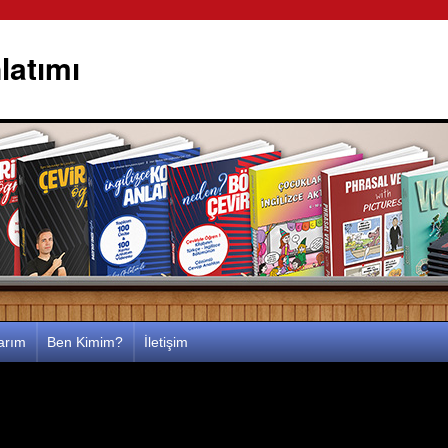
latımı
larım
Ben Kimim?
İletişim