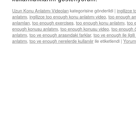
Uzun Konu Anlatımı Videoları
kategorisine gönderildi
|
ingilizce 
anlatımı
,
ingilizce too enough konu anlatımı video
,
too enough an
anlamları
,
too enough exercises
,
too enough konu anlatımı
,
too 
enough konusu anlatımı
,
too enough konusu video
,
too enough ö
anlatımı
,
too ve enough arasındaki farklar
,
too ve enough ile ilgil
anlatımı
,
too ve enough nerelerde kullanılır
ile etiketlendi
|
Yorum