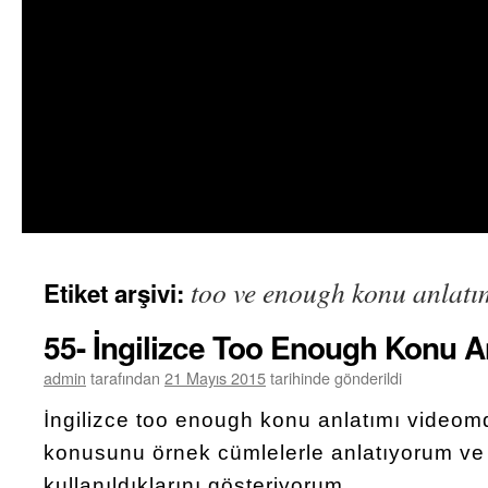
too ve enough konu anlatı
Etiket arşivi:
55- İngilizce Too Enough Konu A
admin
tarafından
21 Mayıs 2015
tarihinde gönderildi
İngilizce too enough konu anlatımı video
konusunu örnek cümlelerle anlatıyorum ve
kullanıldıklarını gösteriyorum.