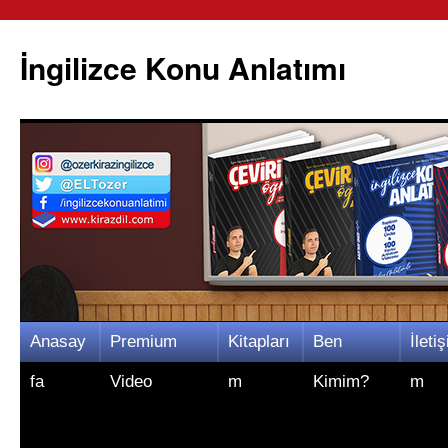
İngilizce Konu Anlatımı
İçeriğe
Anasay
Premium
Kitapları
Ben
İletiş
atla
fa
Video
m
Kimim?
m