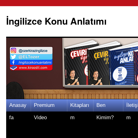
İngilizce Konu Anlatımı
İçeriğe
Anasay
Premium
Kitapları
Ben
İletiş
atla
fa
Video
m
Kimim?
m