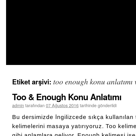
too enough konu anlatımı 
Etiket arşivi:
Too & Enough Konu Anlatımı
admin
tarafından
07 Ağustos 2016
tarihinde gönderildi
Bu dersimizde İngilizcede sıkça kullanılan
kelimelerini masaya yatırıyoruz. Too kelimes
gibi anlamlara geliyor. Enough kelimesi ise