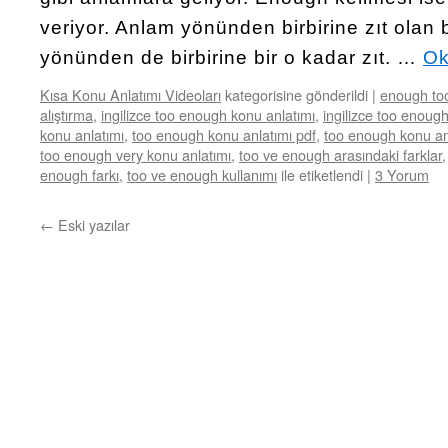
veriyor. Anlam yönünden birbirine zıt olan b
yönünden de birbirine bir o kadar zıt. …
Ok
Kısa Konu Anlatımı Videoları
kategorisine gönderildi
|
enough too
alıştırma
,
ingilizce too enough konu anlatımı
,
ingilizce too enoug
konu anlatımı
,
too enough konu anlatımı pdf
,
too enough konu an
too enough very konu anlatımı
,
too ve enough arasındaki farklar
enough farkı
,
too ve enough kullanımı
ile etiketlendi
|
3 Yorum
←
Eski yazılar