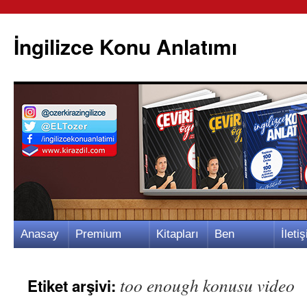
İngilizce Konu Anlatımı
İçeriğe
Anasay
Premium
Kitapları
Ben
İletiş
atla
fa
Video
m
Kimim?
m
too enough konusu video
Etiket arşivi: