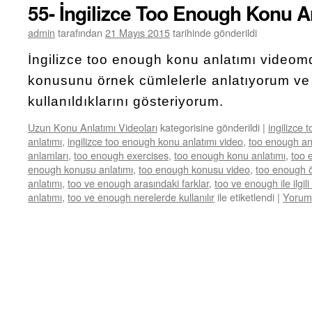
55- İngilizce Too Enough Konu A
admin
tarafından
21 Mayıs 2015
tarihinde gönderildi
İngilizce too enough konu anlatımı video
konusunu örnek cümlelerle anlatıyorum ve
kullanıldıklarını gösteriyorum.
Uzun Konu Anlatımı Videoları
kategorisine gönderildi
|
ingilizce 
anlatımı
,
ingilizce too enough konu anlatımı video
,
too enough an
anlamları
,
too enough exercises
,
too enough konu anlatımı
,
too 
enough konusu anlatımı
,
too enough konusu video
,
too enough ö
anlatımı
,
too ve enough arasındaki farklar
,
too ve enough ile ilgil
anlatımı
,
too ve enough nerelerde kullanılır
ile etiketlendi
|
Yorum