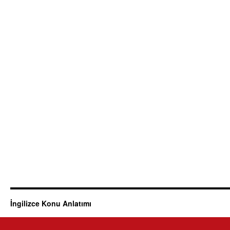
İngilizce Konu Anlatımı