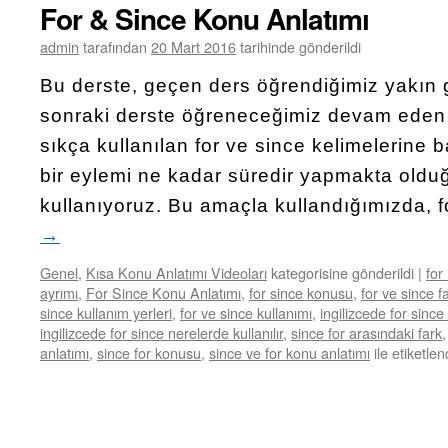
For & Since Konu Anlatımı
admin
tarafından
20 Mart 2016
tarihinde gönderildi
Bu derste, geçen ders öğrendiğimiz yakın
sonraki derste öğreneceğimiz devam ede
sıkça kullanılan for ve since kelimelerine 
bir eylemi ne kadar süredir yapmakta old
kullanıyoruz. Bu amaçla kullandığımızda, 
→
Genel
,
Kısa Konu Anlatımı Videoları
kategorisine gönderildi
|
for
ayrımı
,
For Since Konu Anlatımı
,
for since konusu
,
for ve since fa
since kullanım yerleri
,
for ve since kullanımı
,
ingilizcede for since
ingilizcede for since nerelerde kullanılır
,
since for arasındaki fark
anlatımı
,
since for konusu
,
since ve for konu anlatımı
ile etiketlen