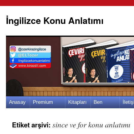
İngilizce Konu Anlatımı
İçeriğe
Anasay
Premium
Kitapları
Ben
İletiş
atla
fa
Video
m
Kimim?
m
since ve for konu anlatımı
Etiket arşivi: