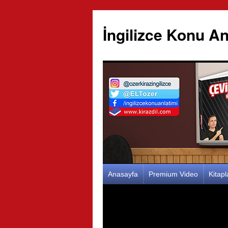
İngilizce Konu An
İçeriğe
Anasayfa
Premium Video
Kitap
atla