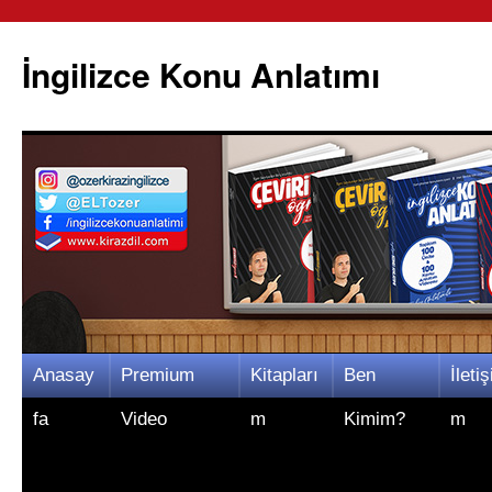
İngilizce Konu Anlatımı
İçeriğe
Anasay
Premium
Kitapları
Ben
İletiş
atla
fa
Video
m
Kimim?
m