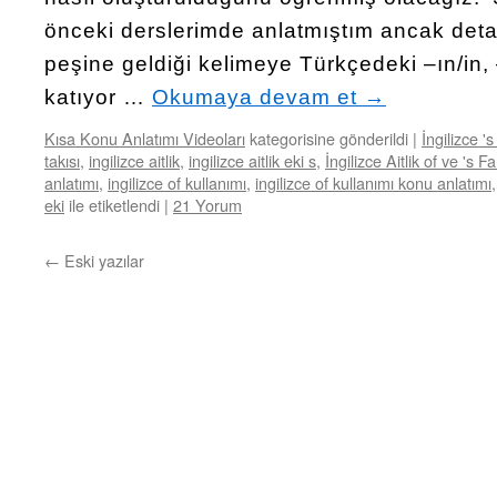
önceki derslerimde anlatmıştım ancak detay
peşine geldiği kelimeye Türkçedeki –ın/in, 
katıyor …
Okumaya devam et
→
Kısa Konu Anlatımı Videoları
kategorisine gönderildi
|
İngilizce '
takısı
,
ingilizce aitlik
,
ingilizce aitlik eki s
,
İngilizce Aitlik of ve 's Fa
anlatımı
,
ingilizce of kullanımı
,
ingilizce of kullanımı konu anlatımı
eki
ile etiketlendi
|
21 Yorum
←
Eski yazılar