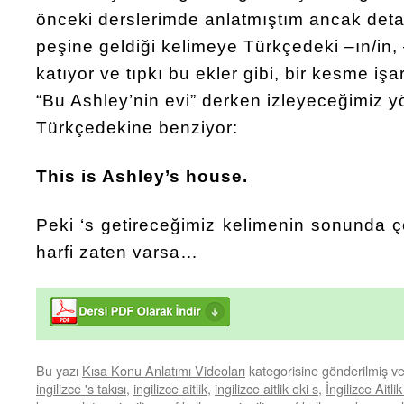
önceki derslerimde anlatmıştım ancak detay
peşine geldiği kelimeye Türkçedeki –ın/in, 
katıyor ve tıpkı bu ekler gibi, bir kesme işar
“Bu Ashley’nin evi” derken izleyeceğimiz y
Türkçedekine benziyor:
This is Ashley’s house.
Peki ‘s getireceğimiz kelimenin sonunda ç
harfi zaten varsa…
Bu yazı
Kısa Konu Anlatımı Videoları
kategorisine gönderilmiş v
ingilizce 's takısı
,
ingilizce aitlik
,
ingilizce aitlik eki s
,
İngilizce Aitli