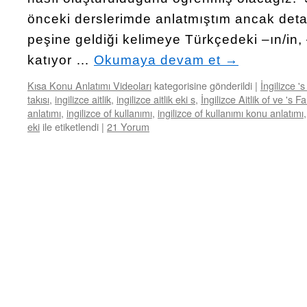
önceki derslerimde anlatmıştım ancak detay
peşine geldiği kelimeye Türkçedeki –ın/in, 
katıyor …
Okumaya devam et
→
Kısa Konu Anlatımı Videoları
kategorisine gönderildi
|
İngilizce '
takısı
,
ingilizce aitlik
,
ingilizce aitlik eki s
,
İngilizce Aitlik of ve 's Fa
anlatımı
,
ingilizce of kullanımı
,
ingilizce of kullanımı konu anlatımı
eki
ile etiketlendi
|
21 Yorum