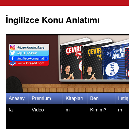
İngilizce Konu Anlatımı
İçeriğe
Anasay
Premium
Kitapları
Ben
İletiş
atla
fa
Video
m
Kimim?
m