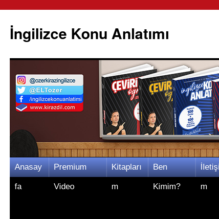
İngilizce Konu Anlatımı
İçeriğe
Anasay
Premium
Kitapları
Ben
İletiş
atla
fa
Video
m
Kimim?
m