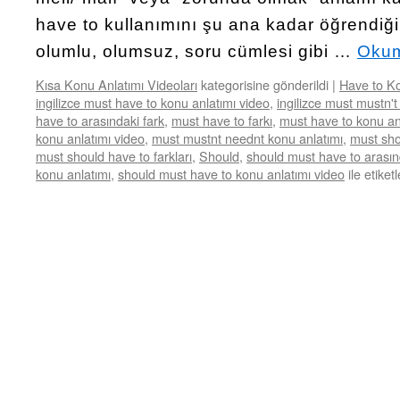
have to kullanımını şu ana kadar öğrendiğ
olumlu, olumsuz, soru cümlesi gibi …
Okum
Kısa Konu Anlatımı Videoları
kategorisine gönderildi
|
Have to Ko
ingilizce must have to konu anlatımı video
,
ingilizce must mustn't
have to arasındaki fark
,
must have to farkı
,
must have to konu an
konu anlatımı video
,
must mustnt neednt konu anlatımı
,
must sho
must should have to farkları
,
Should
,
should must have to arasınd
konu anlatımı
,
should must have to konu anlatımı video
ile etiket