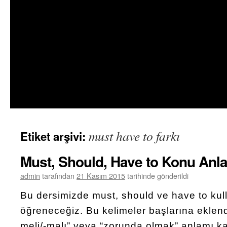
must have to farkı
Etiket arşivi:
Must, Should, Have to Konu Anla
admin
tarafından
21 Kasım 2015
tarihinde gönderildi
Bu dersimizde must, should ve have to kull
öğreneceğiz. Bu kelimeler başlarına eklendik
meli/-malı” veya “zorunda olmak” anlamı ka