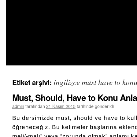
ingilizce must have to kon
Etiket arşivi:
Must, Should, Have to Konu Anla
admin
tarafından
21 Kasım 2015
tarihinde gönderildi
Bu dersimizde must, should ve have to kull
öğreneceğiz. Bu kelimeler başlarına eklendik
meli/-malı” veya “zorunda olmak” anlamı ka