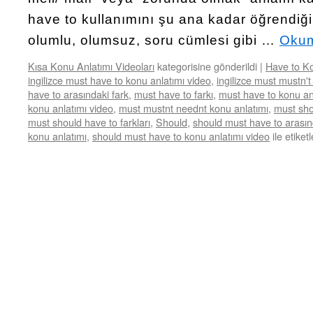
have to kullanımını şu ana kadar öğrendiğ
olumlu, olumsuz, soru cümlesi gibi …
Okum
Kısa Konu Anlatımı Videoları
kategorisine gönderildi
|
Have to Ko
ingilizce must have to konu anlatımı video
,
ingilizce must mustn't
have to arasındaki fark
,
must have to farkı
,
must have to konu an
konu anlatımı video
,
must mustnt neednt konu anlatımı
,
must sho
must should have to farkları
,
Should
,
should must have to arasınd
konu anlatımı
,
should must have to konu anlatımı video
ile etiket