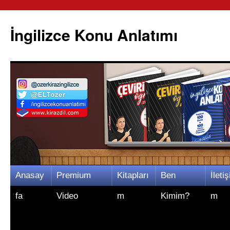
İngilizce Konu Anlatımı
İçeriğe
Anasay
Premium
Kitapları
Ben
İletiş
atla
fa
Video
m
Kimim?
m