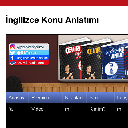
İngilizce Konu Anlatımı
İçeriğe
Anasay
Premium
Kitapları
Ben
İletiş
atla
fa
Video
m
Kimim?
m