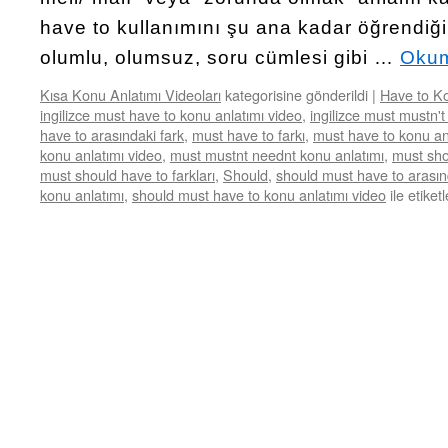
have to kullanımını şu ana kadar öğrendiğ
olumlu, olumsuz, soru cümlesi gibi …
Okum
Kısa Konu Anlatımı Videoları
kategorisine gönderildi
|
Have to Ko
ingilizce must have to konu anlatımı video
,
ingilizce must mustn't
have to arasındaki fark
,
must have to farkı
,
must have to konu an
konu anlatımı video
,
must mustnt neednt konu anlatımı
,
must sho
must should have to farkları
,
Should
,
should must have to arasınd
konu anlatımı
,
should must have to konu anlatımı video
ile etiket