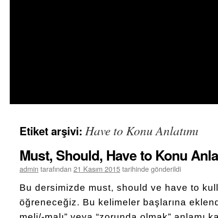
Have to Konu Anlatımı
Etiket arşivi:
Must, Should, Have to Konu Anla
admin
tarafından
21 Kasım 2015
tarihinde gönderildi
Bu dersimizde must, should ve have to kull
öğreneceğiz. Bu kelimeler başlarına eklendik
meli/-malı” veya “zorunda olmak” anlamı ka