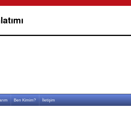
latımı
larım
Ben Kimim?
İletişim