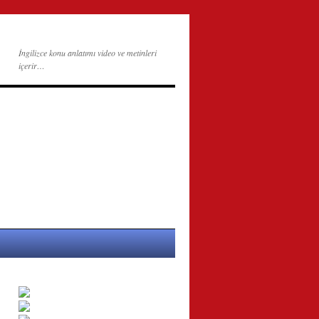
İngilizce konu anlatımı video ve metinleri
içerir…