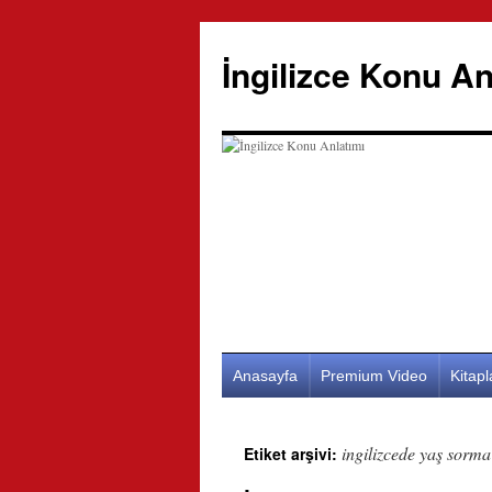
İngilizce Konu An
İçeriğe
Anasayfa
Premium Video
Kitap
atla
ingilizcede yaş sorma
Etiket arşivi: