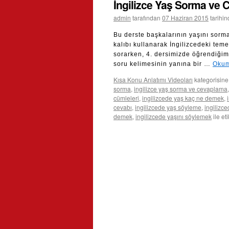
İngilizce Yaş Sorma ve
admin
tarafından
07 Haziran 2015
tarihi
Bu derste başkalarının yaşını sorm
kalıbı kullanarak İngilizcedeki teme
sorarken, 4. dersimizde öğrendiğimiz
soru kelimesinin yanına bir …
Okum
Kısa Konu Anlatımı Videoları
kategorisine
sorma
,
ingilizce yaş sorma ve cevaplama
cümleleri
,
ingilizcede yaş kaç ne demek
,
cevabı
,
ingilizcede yaş söyleme
,
ingilizc
demek
,
ingilizcede yaşını söylemek
ile et