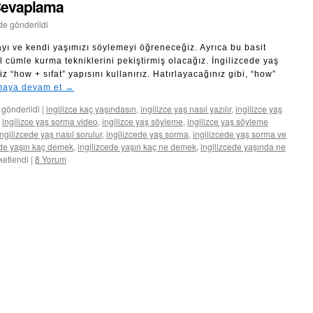
 Cevaplama
nde gönderildi
ayı ve kendi yaşımızı söylemeyi öğreneceğiz. Ayrıca bu basit
l cümle kurma tekniklerini pekiştirmiş olacağız. İngilizcede yaş
 “how + sıfat” yapısını kullanırız. Hatırlayacağınız gibi, “how”
aya devam et
→
 gönderildi
|
ingilizce kaç yaşındasın
,
ingilizce yaş nasıl yazılır
,
ingilizce yaş
,
ingilizce yaş sorma video
,
ingilizce yaş söyleme
,
ingilizce yaş söyleme
ingilizcede yaş nasıl sorulur
,
ingilizcede yaş sorma
,
ingilizcede yaş sorma ve
ede yaşın kaç demek
,
ingilizcede yaşın kaç ne demek
,
ingilizcede yaşında ne
iketlendi
|
8 Yorum