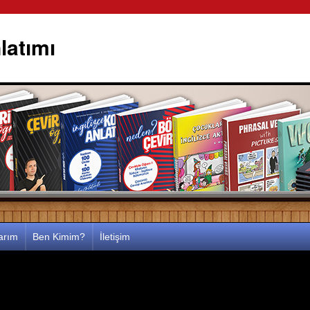
latımı
larım
Ben Kimim?
İletişim