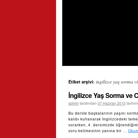
ingilizce yaş sorma v
Etiket arşivi:
İngilizce Yaş Sorma ve
admin
tarafından
07 Haziran 2015
tarihi
Bu derste başkalarının yaşını sorm
kalıbı kullanarak İngilizcedeki teme
sorarken, 4. dersimizde öğrendiğimiz
soru kelimesinin yanına bir …
Okum