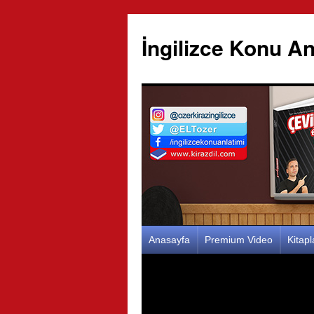
İngilizce Konu An
İçeriğe
Anasayfa
Premium Video
Kitap
atla