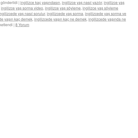
 gönderildi
|
ingilizce kaç yaşındasın
,
ingilizce yaş nasıl yazılır
,
ingilizce yaş
,
ingilizce yaş sorma video
,
ingilizce yaş söyleme
,
ingilizce yaş söyleme
ingilizcede yaş nasıl sorulur
,
ingilizcede yaş sorma
,
ingilizcede yaş sorma ve
ede yaşın kaç demek
,
ingilizcede yaşın kaç ne demek
,
ingilizcede yaşında ne
iketlendi
|
8 Yorum