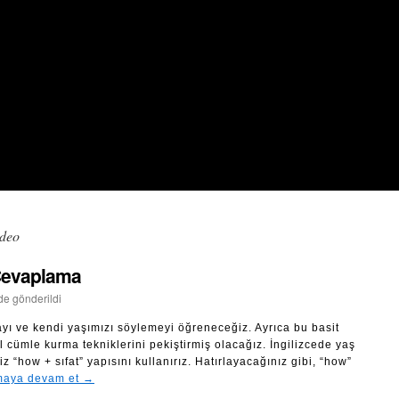
ideo
 Cevaplama
nde gönderildi
ayı ve kendi yaşımızı söylemeyi öğreneceğiz. Ayrıca bu basit
l cümle kurma tekniklerini pekiştirmiş olacağız. İngilizcede yaş
 “how + sıfat” yapısını kullanırız. Hatırlayacağınız gibi, “how”
aya devam et
→