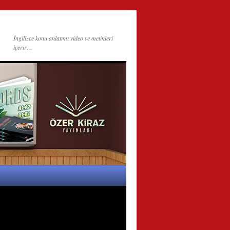
İngilizce konu anlatımı video ve metinleri
içerir…