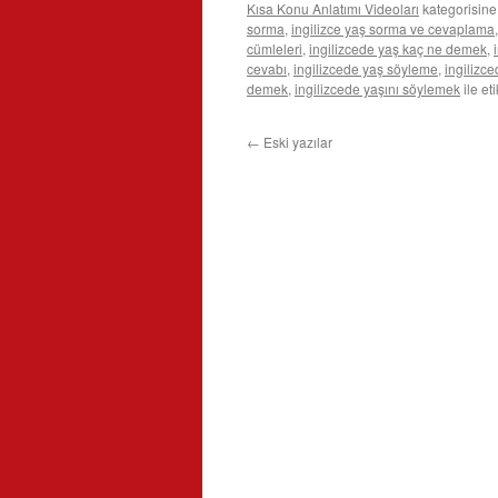
Kısa Konu Anlatımı Videoları
kategorisine
sorma
,
ingilizce yaş sorma ve cevaplama
cümleleri
,
ingilizcede yaş kaç ne demek
,
cevabı
,
ingilizcede yaş söyleme
,
ingilizc
demek
,
ingilizcede yaşını söylemek
ile et
←
Eski yazılar