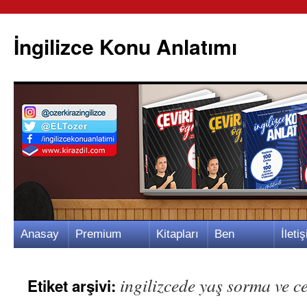
İngilizce Konu Anlatımı
İçeriğe
Anasay
Premium
Kitapları
Ben
İletiş
atla
fa
Video
m
Kimim?
m
ingilizcede yaş sorma ve c
Etiket arşivi: