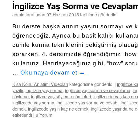
İngilizce Yaş Sorma ve Cevapla
admin
tarafından
07 Haziran 2015
tarihinde gönderildi
Bu derste başkalarının yaşını sormayı ve 
öğreneceğiz. Ayrıca bu basit kalıbı kullana
cümle kurma tekniklerini pekiştirmiş olacağ
sorarken, 4. dersimizde öğrendiğimiz “how +
kullanırız. Hatırlayacağınız gibi, “how” sor
…
Okumaya devam et
→
Kısa Konu Anlatımı Videoları
kategorisine gönderildi
|
ingilizce k
yazılır
,
ingilizce yaş sorma
,
ingilizce yaş sorma ve cevaplama
,
in
söyleme
,
ingilizce yaş söyleme cümleleri
,
ingilizcede yaş kaç n
ingilizcede yaş sorma
,
ingilizcede yaş sorma ve cevabı
,
ingilizc
demek
,
ingilizcede yaşın kaç ne demek
,
ingilizcede yaşında ne 
etiketlendi
|
8 Yorum