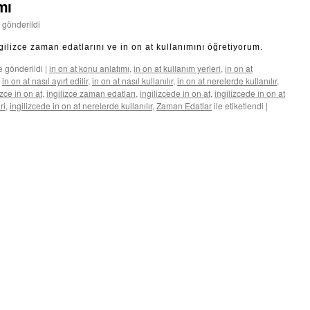
mı
 gönderildi
ilizce zaman edatlarını ve in on at kullanımını öğretiyorum.
e gönderildi
|
in on at konu anlatımı
,
in on at kullanım yerleri
,
in on at
,
in on at nasıl ayırt edilir
,
in on at nasıl kullanılır
,
in on at nerelerde kullanılır
,
izce in on at
,
ingilizce zaman edatları
,
ingilizcede in on at
,
ingilizcede in on at
ri
,
ingilizcede in on at nerelerde kullanılır
,
Zaman Edatlar
ile etiketlendi
|