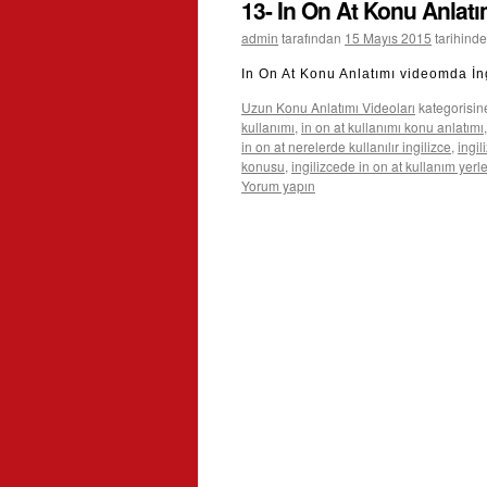
13- In On At Konu Anlatı
admin
tarafından
15 Mayıs 2015
tarihinde
In On At Konu Anlatımı videomda İng
Uzun Konu Anlatımı Videoları
kategorisin
kullanımı
,
in on at kullanımı konu anlatımı
in on at nerelerde kullanılır ingilizce
,
ingil
konusu
,
ingilizcede in on at kullanım yerle
Yorum yapın