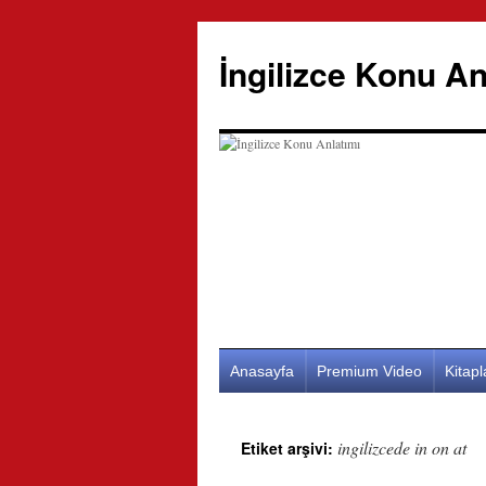
İngilizce Konu An
İçeriğe
Anasayfa
Premium Video
Kitap
atla
ingilizcede in on at
Etiket arşivi: