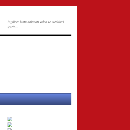
İngilizce konu anlatımı video ve metinleri
içerir…