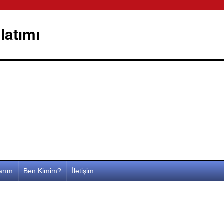
latımı
larım
Ben Kimim?
İletişim