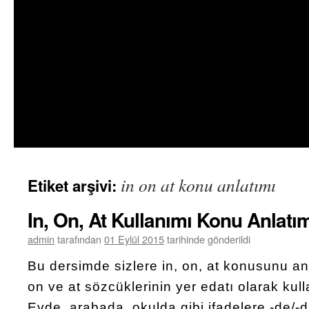
in on at konu anlatımı
Etiket arşivi:
In, On, At Kullanımı Konu Anlatı
admin
tarafından
01 Eylül 2015
tarihinde gönderildi
Bu dersimde sizlere in, on, at konusunu an
on ve at sözcüklerinin yer edatı olarak kul
Evde, arabada, okulda gibi ifadelere -de/-