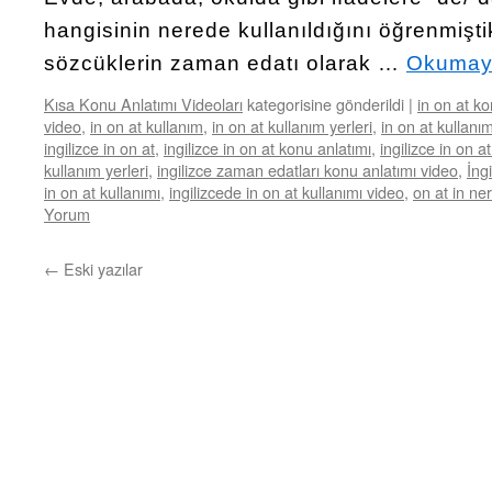
hangisinin nerede kullanıldığını öğrenmişti
sözcüklerin zaman edatı olarak …
Okumay
Kısa Konu Anlatımı Videoları
kategorisine gönderildi
|
in on at ko
video
,
in on at kullanım
,
in on at kullanım yerleri
,
in on at kullanım
ingilizce in on at
,
ingilizce in on at konu anlatımı
,
ingilizce in on a
kullanım yerleri
,
ingilizce zaman edatları konu anlatımı video
,
İng
in on at kullanımı
,
ingilizcede in on at kullanımı video
,
on at in ner
Yorum
←
Eski yazılar