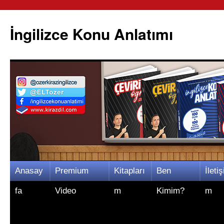
İngilizce Konu Anlatımı
İçeriğe
Anasay
Premium
Kitapları
Ben
İletiş
atla
fa
Video
m
Kimim?
m