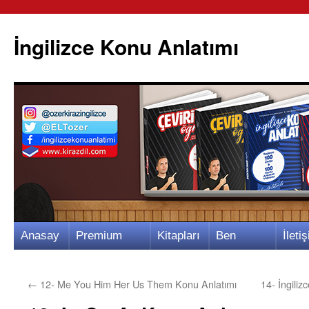
İngilizce Konu Anlatımı
İçeriğe
Anasay
Premium
Kitapları
Ben
İletiş
atla
fa
Video
m
Kimim?
m
←
12- Me You Him Her Us Them Konu Anlatımı
14- İngili