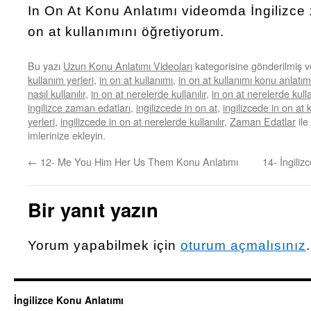
In On At Konu Anlatımı videomda İngilizce 
on at kullanımını öğretiyorum.
Bu yazı
Uzun Konu Anlatımı Videoları
kategorisine gönderilmiş 
kullanım yerleri
,
in on at kullanımı
,
in on at kullanımı konu anlatım
nasıl kullanılır
,
in on at nerelerde kullanılır
,
in on at nerelerde kullan
ingilizce zaman edatları
,
ingilizcede in on at
,
ingilizcede in on at
yerleri
,
ingilizcede in on at nerelerde kullanılır
,
Zaman Edatlar
ile
imlerinize ekleyin.
←
12- Me You Him Her Us Them Konu Anlatımı
14- İngili
Bir yanıt yazın
Yorum yapabilmek için
oturum açmalısınız
.
İngilizce Konu Anlatımı