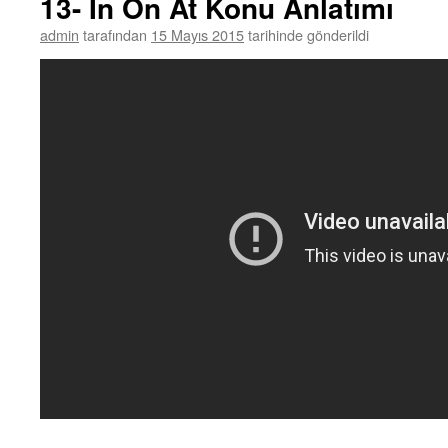
13- In On At Konu Anlatımı
admin
tarafından
15 Mayıs 2015
tarihinde gönderildi