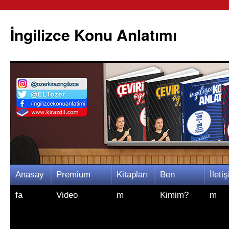
İngilizce Konu Anlatımı
İçeriğe
Anasay
Premium
Kitapları
Ben
İletiş
atla
fa
Video
m
Kimim?
m