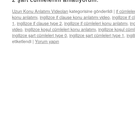
Uzun Konu Anlatımı Videoları
kategorisine gönderildi
|
if cümlele
konu anlatımı
,
ingilizce if clause konu anlatımı video
,
ingilizce if 
1
,
ingilizce if clause type 2
,
ingilizce if cümleleri konu anlatımı
,
in
video
,
ingilizce koşul cümleleri konu anlatımı
,
ingilizce koşul cüml
ingilizce şart cümleleri type 0
,
ingilizce şart cümleleri type 1
,
ingi
etiketlendi
|
Yorum yapın