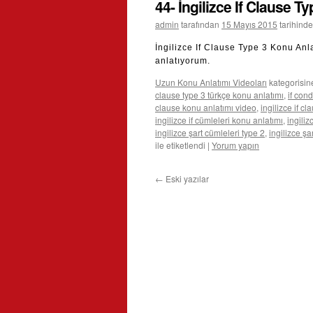
44- İngilizce If Clause T
admin
tarafından
15 Mayıs 2015
tarihinde
İngilizce If Clause Type 3 Konu Anla
anlatıyorum.
Uzun Konu Anlatımı Videoları
kategorisin
clause type 3 türkçe konu anlatımı
,
if con
clause konu anlatımı video
,
ingilizce if cl
ingilizce if cümleleri konu anlatımı
,
ingiliz
ingilizce şart cümleleri type 2
,
ingilizce şa
ile etiketlendi
|
Yorum yapın
←
Eski yazılar