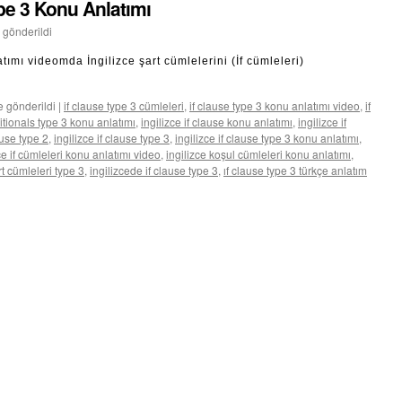
ype 3 Konu Anlatımı
 gönderildi
tımı videomda İngilizce şart cümlelerini (İf cümleleri)
e gönderildi
|
if clause type 3 cümleleri
,
if clause type 3 konu anlatımı video
,
if
ditionals type 3 konu anlatımı
,
ingilizce if clause konu anlatımı
,
ingilizce if
ause type 2
,
ingilizce if clause type 3
,
ingilizce if clause type 3 konu anlatımı
,
ce if cümleleri konu anlatımı video
,
ingilizce koşul cümleleri konu anlatımı
,
rt cümleleri type 3
,
ingilizcede if clause type 3
,
ıf clause type 3 türkçe anlatım