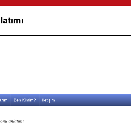
latımı
larım
Ben Kimim?
İletişim
 konu anlatımı