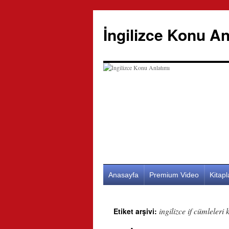
İngilizce Konu An
İçeriğe
Anasayfa
Premium Video
Kitap
atla
ingilizce if cümleleri
Etiket arşivi: