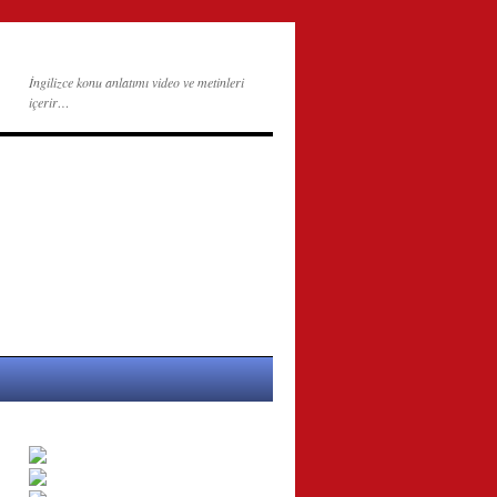
İngilizce konu anlatımı video ve metinleri
içerir…