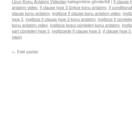
Uzun Konu Anlatımı Videoları
kategorisine gönderildi
|
if clause 
anlatımı video
,
if clause type 3 türkçe konu anlatımı
,
if conditiona
clause konu anlatımı
,
ingilizce if clause konu anlatımı video
,
ingil
type 3
,
ingilizce if clause type 3 konu anlatımı
,
ingilizce if cümlel
konu anlatımı video
,
ingilizce koşul cümleleri konu anlatımı
,
ingil
şart cümleleri type 3
,
ingilizcede if clause type 3
,
ıf clause type 3
yapın
←
Eski yazılar