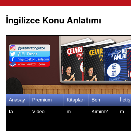
İngilizce Konu Anlatımı
İçeriğe
Anasay
Premium
Kitapları
Ben
İletiş
atla
fa
Video
m
Kimim?
m