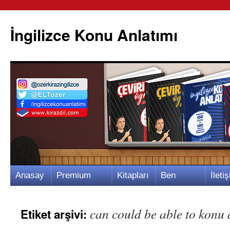
İngilizce Konu Anlatımı
İçeriğe
Anasay
Premium
Kitapları
Ben
İletiş
atla
fa
Video
m
Kimim?
m
can could be able to konu 
Etiket arşivi: