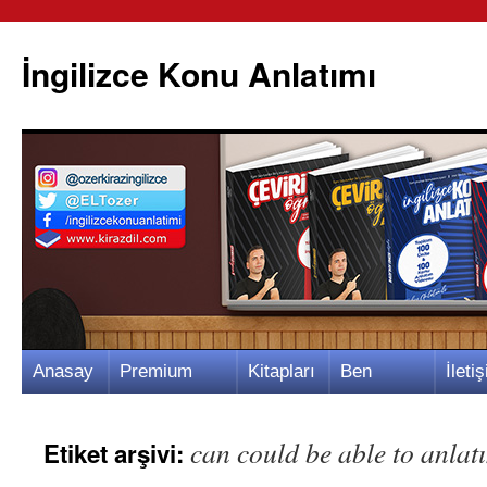
İngilizce Konu Anlatımı
İçeriğe
Anasay
Premium
Kitapları
Ben
İletiş
atla
fa
Video
m
Kimim?
m
can could be able to anlat
Etiket arşivi: