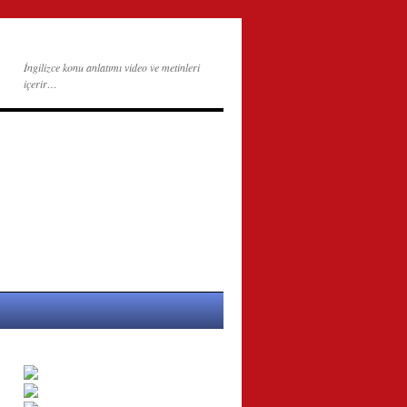
İngilizce konu anlatımı video ve metinleri
içerir…