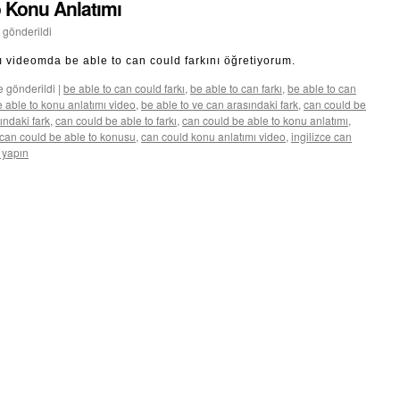
o Konu Anlatımı
 gönderildi
 videomda be able to can could farkını öğretiyorum.
e gönderildi
|
be able to can could farkı
,
be able to can farkı
,
be able to can
 able to konu anlatımı video
,
be able to ve can arasındaki fark
,
can could be
ındaki fark
,
can could be able to farkı
,
can could be able to konu anlatımı
,
can could be able to konusu
,
can could konu anlatımı video
,
ingilizce can
 yapın