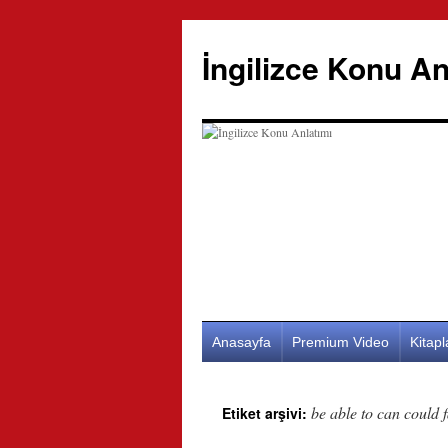
İngilizce Konu An
İçeriğe
Anasayfa
Premium Video
Kitap
atla
be able to can could f
Etiket arşivi: