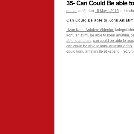
35- Can Could Be able t
admin
tarafından
15 Mayıs 2015
tarihinde
Can Could Be able to Konu Anlatımı
Uzun Konu Anlatımı Videoları
kategorisin
konu anlatımı
,
be able to konu anlatımı
,
be
able to anlatımı
,
can could be able to aras
can could be able to konu anlatımı video
,
could konu anlatımı
ile etiketlendi
|
Yorum