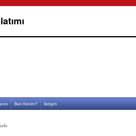
latımı
larım
Ben Kimim?
İletişim
arkı