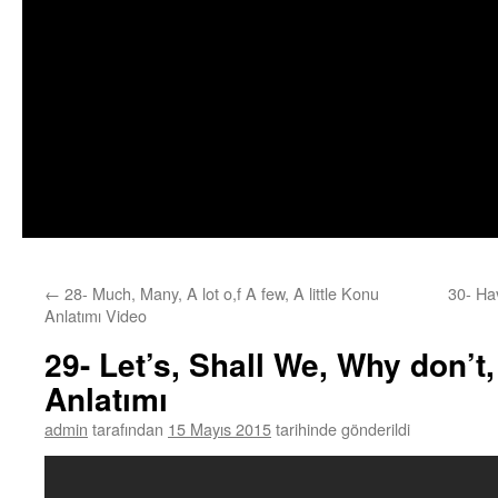
←
28- Much, Many, A lot o,f A few, A little Konu
30- Ha
Anlatımı Video
29- Let’s, Shall We, Why don’
Anlatımı
admin
tarafından
15 Mayıs 2015
tarihinde gönderildi