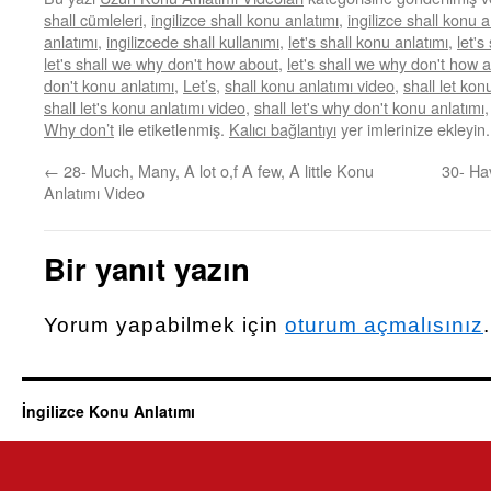
shall cümleleri
,
ingilizce shall konu anlatımı
,
ingilizce shall konu 
anlatımı
,
ingilizcede shall kullanımı
,
let's shall konu anlatımı
,
let'
let's shall we why don't how about
,
let's shall we why don't how 
don't konu anlatımı
,
Let’s
,
shall konu anlatımı video
,
shall let kon
shall let's konu anlatımı video
,
shall let's why don't konu anlatımı
Why don’t
ile etiketlenmiş.
Kalıcı bağlantıyı
yer imlerinize ekleyin.
←
28- Much, Many, A lot o,f A few, A little Konu
30- Ha
Anlatımı Video
Bir yanıt yazın
Yorum yapabilmek için
oturum açmalısınız
.
İngilizce Konu Anlatımı