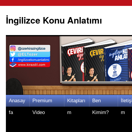
İngilizce Konu Anlatımı
İçeriğe
Anasay
Premium
Kitapları
Ben
İletiş
atla
fa
Video
m
Kimim?
m