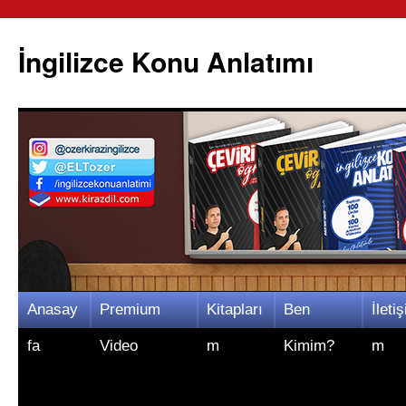
İngilizce Konu Anlatımı
İçeriğe
Anasay
Premium
Kitapları
Ben
İletiş
atla
fa
Video
m
Kimim?
m