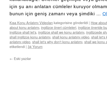
için şu anı anlatan cümleler kuruyor olma
bunun için geniş zamanı veya şimdiki …
O
Kısa Konu Anlatımı Videoları
kategorisine gönderildi
|
How about
about konu anlatımı
,
ingilizce öneri cümleleri
,
ingilizce öneride 
ingilizce shall let's
,
ingilizce shall we konu anlatımı
,
ingilizcede sh
shall ingilizce konu anlatımı
,
shall konu anlatımı video
,
shall let's
anlatımı video
,
shall let's why don't konu anlatımı
,
shall we konu a
etiketlendi
|
34 Yorum
←
Eski yazılar