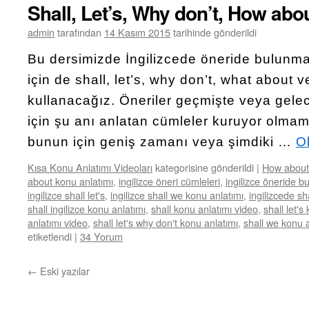
Shall, Let’s, Why don’t, How abo
admin
tarafından
14 Kasım 2015
tarihinde gönderildi
Bu dersimizde İngilizcede öneride bulunm
için de shall, let’s, why don’t, what about 
kullanacağız. Öneriler geçmişte veya gel
için şu anı anlatan cümleler kuruyor olma
bunun için geniş zamanı veya şimdiki …
O
Kısa Konu Anlatımı Videoları
kategorisine gönderildi
|
How about
about konu anlatımı
,
ingilizce öneri cümleleri
,
ingilizce öneride 
ingilizce shall let's
,
ingilizce shall we konu anlatımı
,
ingilizcede sh
shall ingilizce konu anlatımı
,
shall konu anlatımı video
,
shall let's
anlatımı video
,
shall let's why don't konu anlatımı
,
shall we konu a
etiketlendi
|
34 Yorum
←
Eski yazılar