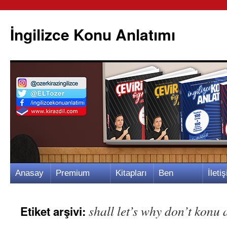
İngilizce Konu Anlatımı
İçeriğe
Anasay
Premium
Kitapları
Ben
İletiş
atla
fa
Video
m
Kimim?
m
shall let’s why don’t konu 
Etiket arşivi: