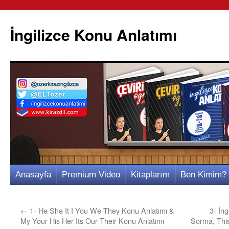
İngilizce Konu Anlatımı
İçeriğe
Anasayfa
Premium Video
Kitaplarım
Ben Kimim?
atla
←
1- He She It I You We They Konu Anlatımı &
3- İng
My Your His Her Its Our Their Konu Anlatımı
Sorma, Thi