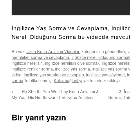
İngilizce Yaş Sorma ve Cevaplama, İngiliz
Nereli Olduğunu Sorma bu videoda mevcut
Bu yazı
Uzun Konu Anlatımı Videoları
kategorisine gönderilmiş 
memleket sorma ve cevaplama
,
ingilizce nereli olduğunu sorma
ingilizce nerelisin
,
ingilizce nerelisin diye sormak
,
ingilizce nereli
ingilizce renkler sorma
,
ingilizce yaş sorma
,
ingilizce yaş sorma
video
,
ingilizce yaş soruları ve cevapları
,
ingilizce yaş söyleme
,
i
sorma
ile etiketlenmiş.
Kalıcı bağlantıyı
yer imlerinize ekleyin.
←
1- He She It I You We They Konu Anlatımı &
3- İng
My Your His Her Its Our Their Konu Anlatımı
Sorma, Thi
Bir yanıt yazın