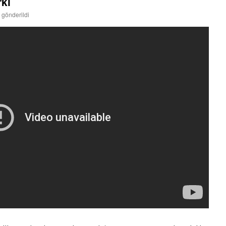
rkı
 gönderildi