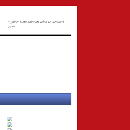
İngilizce konu anlatımı video ve metinleri
içerir…