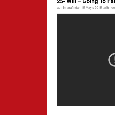
25- Will – Going To Fa
admin
tarafından
15 Mayıs 2015
tarihinde