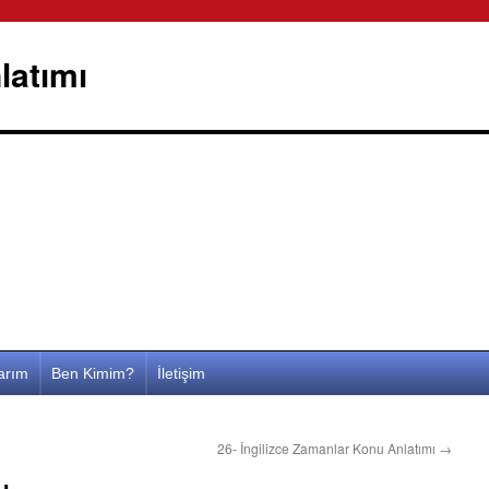
latımı
larım
Ben Kimim?
İletişim
26- İngilizce Zamanlar Konu Anlatımı
→