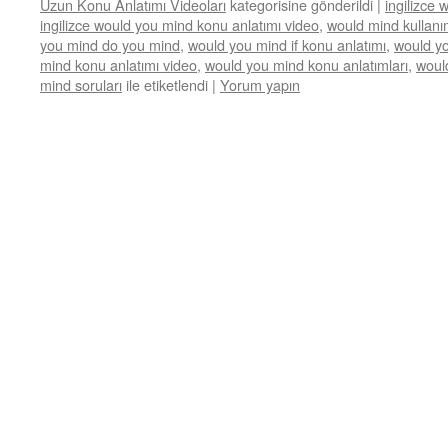
Uzun Konu Anlatımı Videoları
kategorisine gönderildi
|
ingilizce
ingilizce would you mind konu anlatımı video
,
would mind kullanı
you mind do you mind
,
would you mind if konu anlatımı
,
would yo
mind konu anlatımı video
,
would you mind konu anlatımları
,
woul
mind soruları
ile etiketlendi
|
Yorum yapın