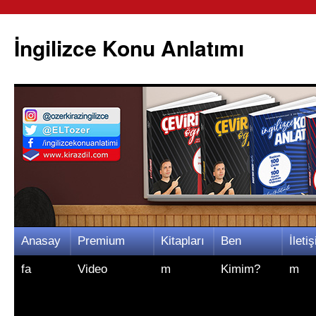
İngilizce Konu Anlatımı
İçeriğe
Anasay
Premium
Kitapları
Ben
İletiş
atla
fa
Video
m
Kimim?
m