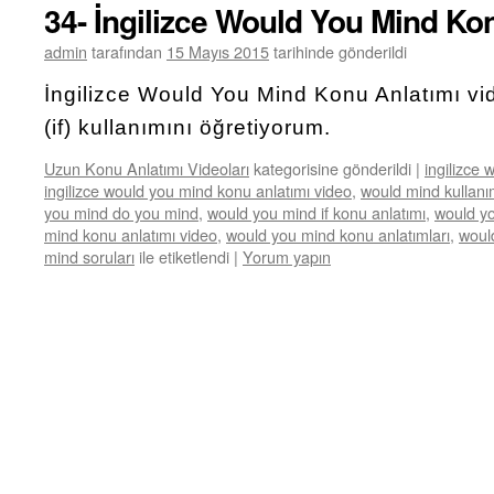
34- İngilizce Would You Mind Ko
admin
tarafından
15 Mayıs 2015
tarihinde gönderildi
İngilizce Would You Mind Konu Anlatımı v
(if) kullanımını öğretiyorum.
Uzun Konu Anlatımı Videoları
kategorisine gönderildi
|
ingilizce
ingilizce would you mind konu anlatımı video
,
would mind kullanı
you mind do you mind
,
would you mind if konu anlatımı
,
would yo
mind konu anlatımı video
,
would you mind konu anlatımları
,
woul
mind soruları
ile etiketlendi
|
Yorum yapın