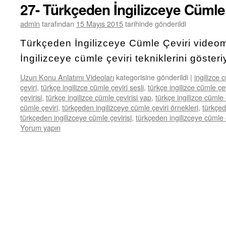
27- Türkçeden İngilizceye Cümle
admin
tarafından
15 Mayıs 2015
tarihinde gönderildi
Türkçeden İngilizceye Cümle Çeviri vide
İngilizceye cümle çeviri tekniklerini göster
Uzun Konu Anlatımı Videoları
kategorisine gönderildi
|
ingilizce 
çeviri
,
türkçe ingilizce cümle çeviri sesli
,
türkçe ingilizce cümle ç
çevirisi
,
türkçe ingilizce cümle çevirisi yap
,
türkçe ingilizce cümle
cümle çeviri
,
türkçeden ingilizceye cümle çeviri örnekleri
,
türkçed
türkçeden ingilizceye cümle çevirisi
,
türkçeden ingilizceye cümle çe
Yorum yapın