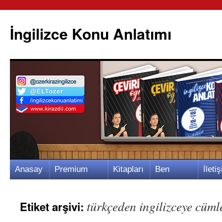
İngilizce Konu Anlatımı
İçeriğe
Anasay
Premium
Kitapları
Ben
İletiş
atla
fa
Video
m
Kimim?
m
türkçeden ingilizceye cümle
Etiket arşivi: