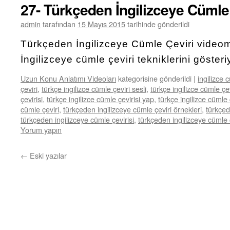
27- Türkçeden İngilizceye Cümle
admin
tarafından
15 Mayıs 2015
tarihinde gönderildi
Türkçeden İngilizceye Cümle Çeviri vide
İngilizceye cümle çeviri tekniklerini göster
Uzun Konu Anlatımı Videoları
kategorisine gönderildi
|
ingilizce 
çeviri
,
türkçe ingilizce cümle çeviri sesli
,
türkçe ingilizce cümle ç
çevirisi
,
türkçe ingilizce cümle çevirisi yap
,
türkçe ingilizce cümle
cümle çeviri
,
türkçeden ingilizceye cümle çeviri örnekleri
,
türkçed
türkçeden ingilizceye cümle çevirisi
,
türkçeden ingilizceye cümle çe
Yorum yapın
←
Eski yazılar