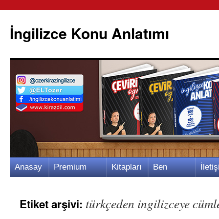
İngilizce Konu Anlatımı
İçeriğe
Anasay
Premium
Kitapları
Ben
İletiş
atla
fa
Video
m
Kimim?
m
türkçeden ingilizceye cümle
Etiket arşivi: