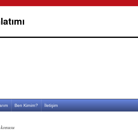
latımı
larım
Ben Kimim?
İletişim
 konusu