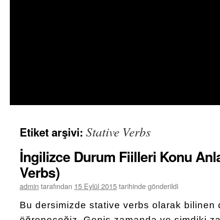
Stative Verbs
Etiket arşivi:
İngilizce Durum Fiilleri Konu Anla
Verbs)
admin
tarafından
15 Eylül 2015
tarihinde gönderildi
Bu dersimizde stative verbs olarak bilinen d
öğreneceğiz. Geniş zamanda ve şimdiki z