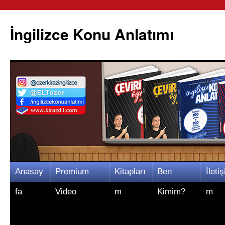
İngilizce Konu Anlatımı
İçeriğe
Anasay
Premium
Kitapları
Ben
İletiş
atla
fa
Video
m
Kimim?
m