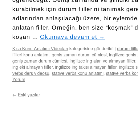
kurabilmek için durum fiillerini tanımak gere
adlarından anlaşılacağı üzere, bir eylemd
anlatan filler. Örneğin, ben size “koşmak
koşan …
Okumaya devam et
→
Kısa Konu Anlatımı Videoları
kategorisine gönderildi
|
durum fiille
fiilleri konu anlatımı
,
geniş zaman durum cümlesi
,
ingilizce geni
geniş zaman durum cümlesi
,
ingilizce ing alan ve almayan fiiller
,
ing eki almayan fiiller
,
ingilizce ing takısı almayan fiiller
,
ingilizce 
verbs ders videosu
,
stative verbs konu anlatımı
,
stative verbs ko
Yorum
←
Eski yazılar