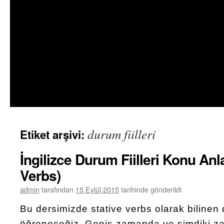
durum fiilleri
Etiket arşivi:
İngilizce Durum Fiilleri Konu Anla
Verbs)
admin
tarafından
15 Eylül 2015
tarihinde gönderildi
Bu dersimizde stative verbs olarak bilinen d
öğreneceğiz. Geniş zamanda ve şimdiki z