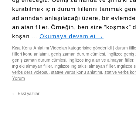
kurabilmek için durum fiillerini tanımak gere
adlarından anlaşılacağı üzere, bir eylemd
anlatan filler. Örneğin, ben size “koşmak
koşan …
Okumaya devam et
→
Kısa Konu Anlatımı Videoları
kategorisine gönderildi
|
durum fiille
fiilleri konu anlatımı
,
geniş zaman durum cümlesi
,
ingilizce geni
geniş zaman durum cümlesi
,
ingilizce ing alan ve almayan fiiller
,
ing eki almayan fiiller
,
ingilizce ing takısı almayan fiiller
,
ingilizce 
verbs ders videosu
,
stative verbs konu anlatımı
,
stative verbs ko
Yorum
←
Eski yazılar