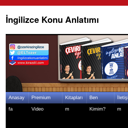
İngilizce Konu Anlatımı
İçeriğe
Anasay
Premium
Kitapları
Ben
İletiş
atla
fa
Video
m
Kimim?
m