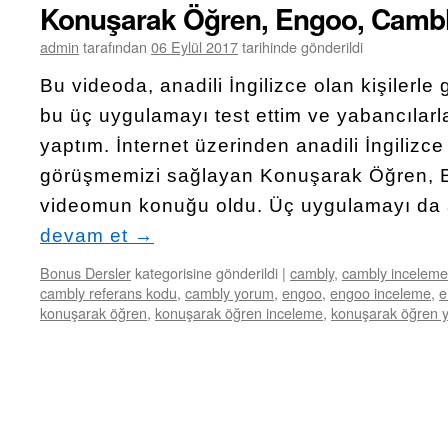
Konuşarak Öğren, Engoo, Cambl
admin
tarafından
06 Eylül 2017
tarihinde gönderildi
Bu videoda, anadili İngilizce olan kişilerl
bu üç uygulamayı test ettim ve yabancılar
yaptım. İnternet üzerinden anadili İngilizce 
görüşmemizi sağlayan Konuşarak Öğren, 
videomun konuğu oldu. Üç uygulamayı da a
devam et
→
Bonus Dersler
kategorisine gönderildi
|
cambly
,
cambly inceleme
cambly referans kodu
,
cambly yorum
,
engoo
,
engoo inceleme
,
e
konuşarak öğren
,
konuşarak öğren inceleme
,
konuşarak öğren 