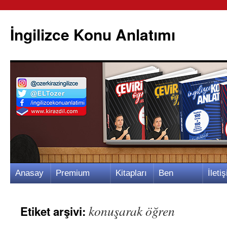
İngilizce Konu Anlatımı
İçeriğe
Anasay
Premium
Kitapları
Ben
İletiş
atla
fa
Video
m
Kimim?
m
konuşarak öğren
Etiket arşivi: