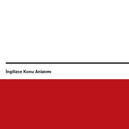
İngilizce Konu Anlatımı