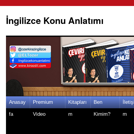
İngilizce Konu Anlatımı
İçeriğe
Anasay
Premium
Kitapları
Ben
İletiş
atla
fa
Video
m
Kimim?
m