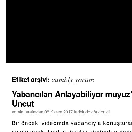
cambly yorum
Etiket arşivi:
Yabancıları Anlayabiliyor muyuz
Uncut
admin
tarafından
08 Kasım 2017
tarihinde gönderildi
Bir önceki videomda yabancıyla konuştura
inceleyerek, fiyat ve özellik yönünden birbir