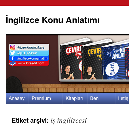
İngilizce Konu Anlatımı
İçeriğe
Anasay
Premium
Kitapları
Ben
İletiş
atla
fa
Video
m
Kimim?
m
iş ingilizcesi
Etiket arşivi: