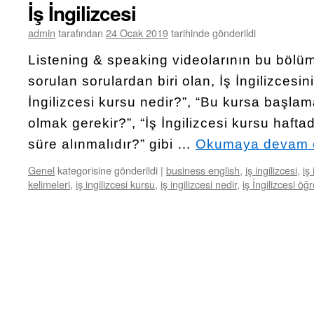
İş İngilizcesi
admin
tarafından
24 Ocak 2019
tarihinde gönderildi
Listening & speaking videolarının bu bölü
sorulan sorulardan biri olan, İş İngilizcesi
İngilizcesi kursu nedir?”, “Bu kursa başla
olmak gerekir?”, “İş İngilizcesi kursu haft
süre alınmalıdır?” gibi …
Okumaya devam 
Genel
kategorisine gönderildi
|
business english
,
iş ingilizcesi
,
iş
kelimeleri
,
iş ingilizcesi kursu
,
iş ingilizcesi nedir
,
iş İngilizcesi ö