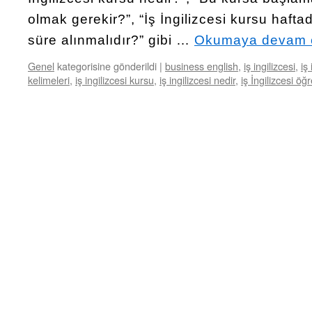
olmak gerekir?”, “İş İngilizcesi kursu haft
süre alınmalıdır?” gibi …
Okumaya devam 
Genel
kategorisine gönderildi
|
business english
,
iş ingilizcesi
,
iş
kelimeleri
,
iş ingilizcesi kursu
,
iş ingilizcesi nedir
,
iş İngilizcesi ö