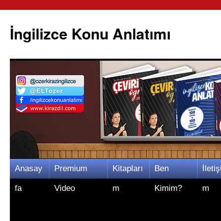
İngilizce Konu Anlatımı
İçeriğe
Anasay
Premium
Kitapları
Ben
İletiş
atla
fa
Video
m
Kimim?
m