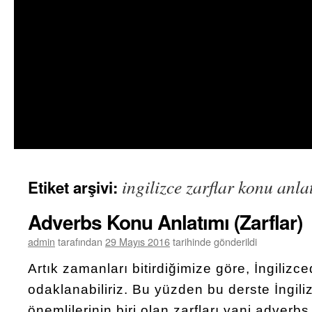
ingilizce zarflar konu anla
Etiket arşivi:
Adverbs Konu Anlatımı (Zarflar)
admin
tarafından
29 Mayıs 2016
tarihinde gönderildi
Artık zamanları bitirdiğimize göre, İngilizce
odaklanabiliriz. Bu yüzden bu derste İngil
önemlilerinin biri olan zarfları yani adver