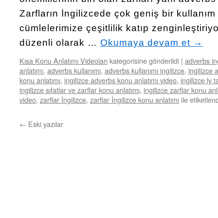
Zarfların İngilizcede çok geniş bir kullanım
cümlelerimize çeşitlilik katıp zenginleştiriy
düzenli olarak …
Okumaya devam et
→
Kısa Konu Anlatımı Videoları
kategorisine gönderildi
|
adverbs in
anlatımı
,
adverbs kullanımı
,
adverbs kullanımı ingilizce
,
ingilizce 
konu anlatımı
,
ingilizce adverbs konu anlatımı video
,
ingilizce ly t
ingilizce sıfatlar ve zarflar konu anlatımı
,
ingilizce zarflar konu anl
video
,
zarflar İngilizce
,
zarflar İngilizce konu anlatımı
ile etiketlen
←
Eski yazılar