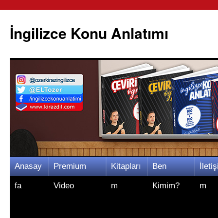
İngilizce Konu Anlatımı
İçeriğe
Anasay
Premium
Kitapları
Ben
İletiş
atla
fa
Video
m
Kimim?
m