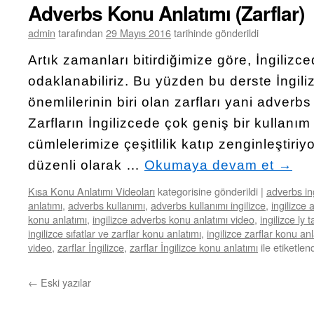
Adverbs Konu Anlatımı (Zarflar)
admin
tarafından
29 Mayıs 2016
tarihinde gönderildi
Artık zamanları bitirdiğimize göre, İngilizce
odaklanabiliriz. Bu yüzden bu derste İngil
önemlilerinin biri olan zarfları yani adver
Zarfların İngilizcede çok geniş bir kullanım
cümlelerimize çeşitlilik katıp zenginleştiriy
düzenli olarak …
Okumaya devam et
→
Kısa Konu Anlatımı Videoları
kategorisine gönderildi
|
adverbs in
anlatımı
,
adverbs kullanımı
,
adverbs kullanımı ingilizce
,
ingilizce 
konu anlatımı
,
ingilizce adverbs konu anlatımı video
,
ingilizce ly t
ingilizce sıfatlar ve zarflar konu anlatımı
,
ingilizce zarflar konu anl
video
,
zarflar İngilizce
,
zarflar İngilizce konu anlatımı
ile etiketlen
←
Eski yazılar