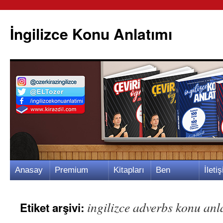
İngilizce Konu Anlatımı
İçeriğe
Anasay
Premium
Kitapları
Ben
İletiş
atla
fa
Video
m
Kimim?
m
ingilizce adverbs konu anl
Etiket arşivi: