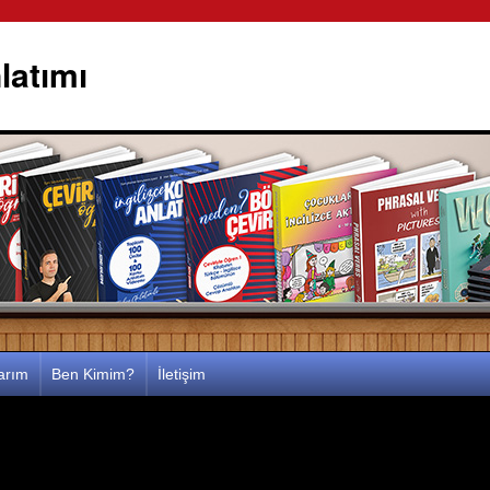
latımı
larım
Ben Kimim?
İletişim