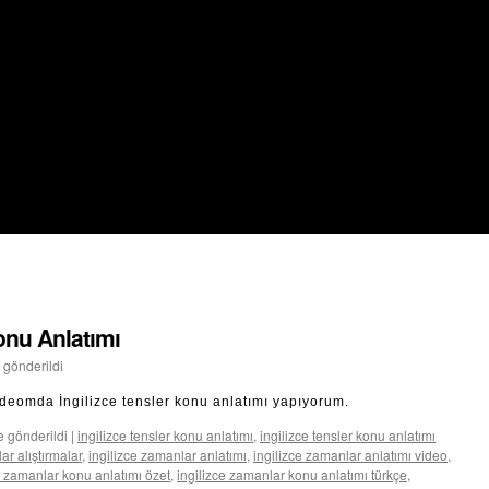
onu Anlatımı
 gönderildi
ideomda İngilizce tensler konu anlatımı yapıyorum.
e gönderildi
|
ingilizce tensler konu anlatımı
,
ingilizce tensler konu anlatımı
ar alıştırmalar
,
ingilizce zamanlar anlatımı
,
ingilizce zamanlar anlatımı video
,
e zamanlar konu anlatımı özet
,
ingilizce zamanlar konu anlatımı türkçe
,