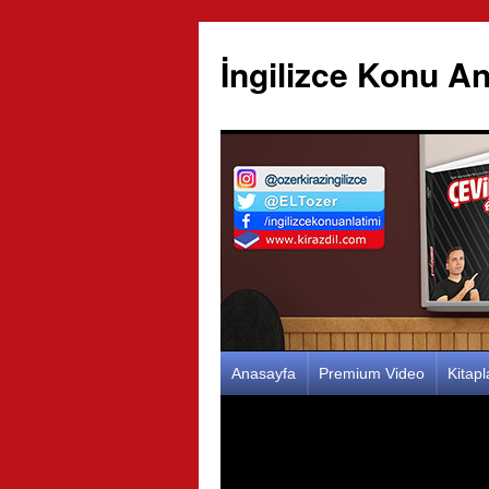
İngilizce Konu An
İçeriğe
Anasayfa
Premium Video
Kitap
atla