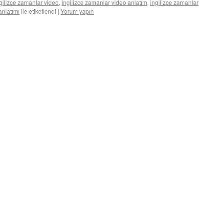
gilizce zamanlar video
,
ingilizce zamanlar video anlatım
,
ingilizce zamanlar
anlatımı
ile etiketlendi
|
Yorum yapın