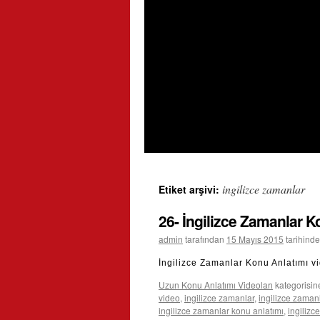
ingilizce zamanlar
Etiket arşivi:
26- İngilizce Zamanlar K
admin
tarafından
15 Mayıs 2015
tarihinde
İngilizce Zamanlar Konu Anlatımı v
Uzun Konu Anlatımı Videoları
kategorisin
video
,
ingilizce zamanlar
,
ingilizce zamanl
ingilizce zamanlar konu anlatımı
,
ingilizc