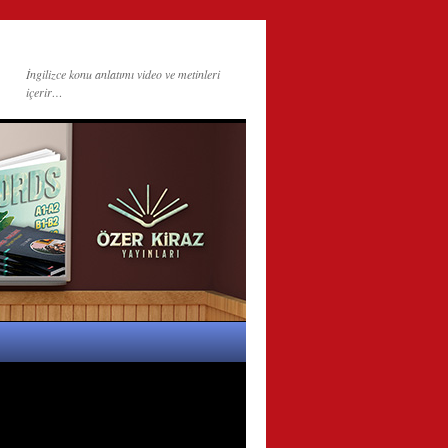
İngilizce konu anlatımı video ve metinleri
içerir…