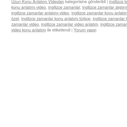
Uzun Konu Anlatımı Videoları
kategorisine gönderildi
|
ingilizce 
konu anlatımı video
,
ingilizce zamanlar
,
ingilizce zamanlar alıştır
ingilizce zamanlar anlatımı video
,
ingilizce zamanlar konu anlatım
özet
,
ingilizce zamanlar konu anlatımı türkçe
,
ingilizce zamanlar 
zamanlar video
,
ingilizce zamanlar video anlatım
,
ingilizce zaman
video konu anlatımı
ile etiketlendi
|
Yorum yapın