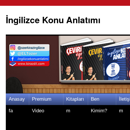
İngilizce Konu Anlatımı
İçeriğe
Anasay
Premium
Kitapları
Ben
İletiş
atla
fa
Video
m
Kimim?
m