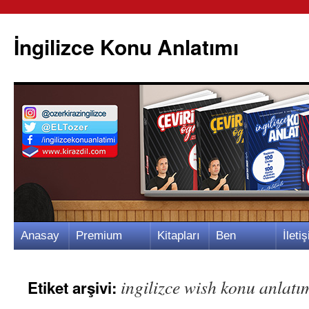
İngilizce Konu Anlatımı
İçeriğe
Anasay
Premium
Kitapları
Ben
İletiş
atla
fa
Video
m
Kimim?
m
ingilizce wish konu anlatı
Etiket arşivi: