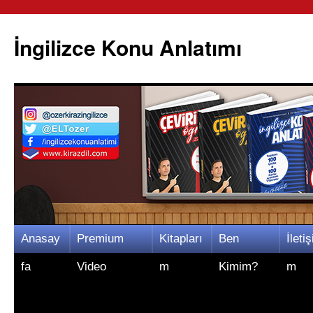
İngilizce Konu Anlatımı
İçeriğe
Anasay
Premium
Kitapları
Ben
İletiş
atla
fa
Video
m
Kimim?
m